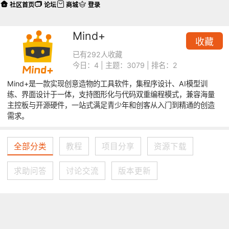
社区首页
论坛
商城
登录
Mind+
收藏
已有292人收藏
今日：4 | 主题：3079 | 排名：2
Mind+是一款实现创意造物的工具软件，集程序设计、AI模型训
练、界面设计于一体，支持图形化与代码双重编程模式，兼容海量
主控板与开源硬件，一站式满足青少年和创客从入门到精通的创造
需求。
全部分类
教程
项目分享
资源下载
求助问答
讨论交流
版本更新