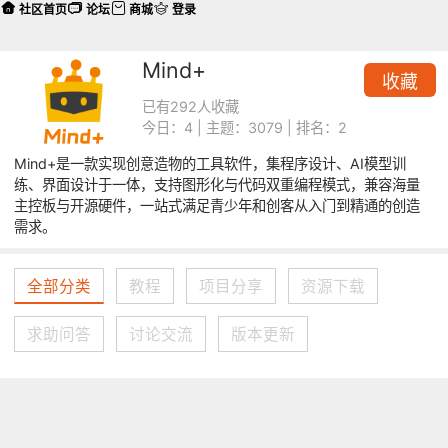
社区首页
论坛
商城
登录
Mind+
收藏
已有292人收藏
今日：4 | 主题：3079 | 排名：2
Mind+是一款实现创意造物的工具软件，集程序设计、AI模型训
练、界面设计于一体，支持图形化与代码双重编程模式，兼容海量
主控板与开源硬件，一站式满足青少年和创客从入门到精通的创造
需求。
全部分类
教程
项目分享
资源下载
求助问答
讨论交流
版本更新