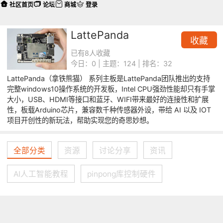
社区首页
论坛
商城
登录
LattePanda
收藏
已有8人收藏
今日：0 | 主题：124 | 排名：32
LattePanda（拿铁熊猫） 系列主板是LattePanda团队推出的支持
完整windows10操作系统的开发板，Intel CPU强劲性能却只有手掌
大小，USB、HDMI等接口和蓝牙、WIFI带来最好的连接性和扩展
性，板载Arduino芯片，兼容数千种传感器外设，带给 AI 以及 IOT
项目开创性的新玩法，帮助实现您的奇思妙想。
全部分类
资源
讨论分享
资讯
AI人工智能教程
pinpong库控制硬件