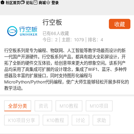
社区首页
论坛
商城
登录
行空板
收藏
已有66人收藏
今日：2 | 主题：1079 | 排名：4
行空板系列是专为编程、物联网、人工智能等教学场最而设计的新
一代国产开源硬件。行空板系列产品，都具有超大全彩屏设计，开
拓了全新的硬件交互体验，给创意带来更大的想象空间。该系列产
品均采用了高集成可扩展的设计理念，集成了WiF1、蓝牙、多种传
感器及丰富的扩展接口，同时支持图形化编程与
MicroPython/Python代码编程，使广大师生能够轻松开展多样化的
教学活动。
全部分类
资讯
M10教程
M10项目
K10项目分享
K10教程
讨论
求助