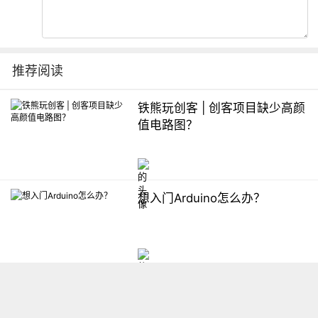
推荐阅读
铁熊玩创客 | 创客项目缺少高颜
值电路图？
想入门Arduino怎么办？
【掌控】mPython编程与教学
软件平台汇总