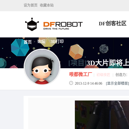
设为首页
收藏本站
DF创客社区
论坛
3D打印
首页
>
>
[项目]
3D大片即将
哏都微工厂
|
初级技匠
|
创造力
2013-12-9 14:46:06
[显示全部楼层]