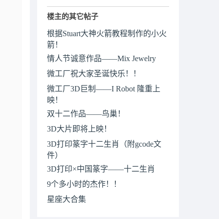
楼主的其它帖子
根据Stuart大神火箭教程制作的小火
箭！
情人节诚意作品——Mix Jewelry
微工厂祝大家圣诞快乐！！
微工厂3D巨制——I Robot 隆重上
映！
双十二作品——鸟巢！
3D大片即将上映！
3D打印篆字十二生肖（附gcode文
件）
3D打印×中国篆字——十二生肖
9个多小时的杰作！！
星座大合集