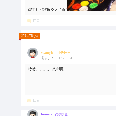
微工厂×DF贺岁大片:lol
回复
精彩评论(5)
swanglei
中级技神
发表于 2013-12-9 16:34:51
哈哈。。。。求片啊！
回复
heinau
高级技匠