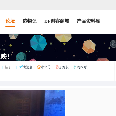
论坛
造物记
DF创客商城
产品资料库
上映！
：
|
帖子：
|
发消息
|
串个门
|
加好友
|
打招呼