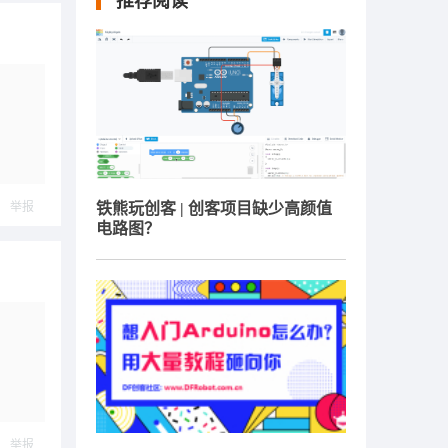
推荐阅读
举报
铁熊玩创客 | 创客项目缺少高颜值
电路图？
举报