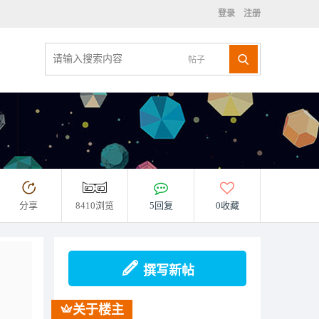
登录
注册
帖子
分享
8410浏览
5回复
0收藏
撰写新帖
关于楼主