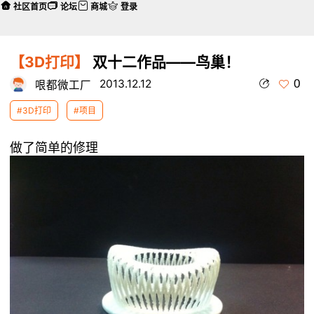
社区首页
论坛
商城
登录
【3D打印】
双十二作品——鸟巢！
0
2013.12.12
哏都微工厂
#3D打印
#项目
做了简单的修理