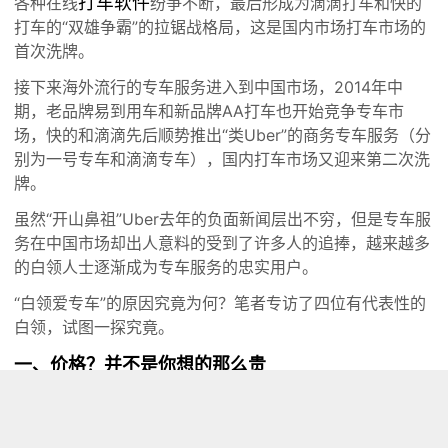
打车软件
各种在线
纷争不断，最后形成为滴滴打车和快的
打车的“双雄争霸”的拉锯战格局，这是国内市场打车市场的
首次洗牌。
接下来海外流行的专车服务进入到中国市场，2014年中
期，老品牌易到用车和新品牌AA打车也开始竞争专车市
场，快的和滴滴先后顺势推出“类Uber”的商务专车服务（分
别为一号专车和滴滴专车），国内打车市场又迎来第二次洗
牌。
虽然“开山鼻祖”Uber去年的负面新闻层出不穷，但是专车服
务在中国市场却出人意料的受到了许多人的追捧，越来越多
的白领人士逐渐成为专车服务的忠实用户。
“白领爱专车”的原因究竟为何？笔者专访了四位有代表性的
白领，试图一探究竟。
一、价格？并不是你想的那么贵
的确，提供专车服务的车大多数都是车价高于20万元的商
奥迪
务车，其中不乏
、宝马、奔驰等豪车，所以不少人把