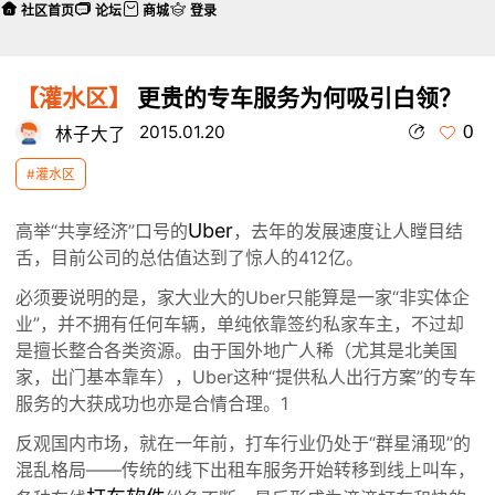
社区首页
论坛
商城
登录
【灌水区】
更贵的专车服务为何吸引白领？
0
2015.01.20
林子大了
#灌水区
Uber
高举“共享经济”口号的
，去年的发展速度让人瞠目结
舌，目前公司的总估值达到了惊人的412亿。
必须要说明的是，家大业大的Uber只能算是一家“非实体企
业”，并不拥有任何车辆，单纯依靠签约私家车主，不过却
是擅长整合各类资源。由于国外地广人稀（尤其是北美国
家，出门基本靠车），Uber这种“提供私人出行方案”的专车
服务的大获成功也亦是合情合理。1
反观国内市场，就在一年前，打车行业仍处于“群星涌现”的
混乱格局——传统的线下出租车服务开始转移到线上叫车，