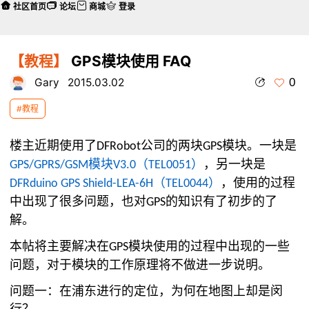
社区首页
论坛
商城
登录
【教程】
GPS模块使用 FAQ
0
Gary
2015.03.02
#教程
楼主近期使用了
公司的两块
模块。一块是
DFRobot
GPS
模块
（
）
，另一块是
GPS/GPRS/GSM
V3.0
TEL0051
（
）
，使用的过程
DFRduino GPS Shield-LEA-6H
TEL0044
中出现了很多问题，也对
的知识有了初步的了
GPS
解。
本帖将主要解决在
模块使用的过程中出现的一些
GPS
问题，对于模块的工作原理将不做进一步说明。
问题一：在浦东进行的定位，为何在地图上却是闵
行？