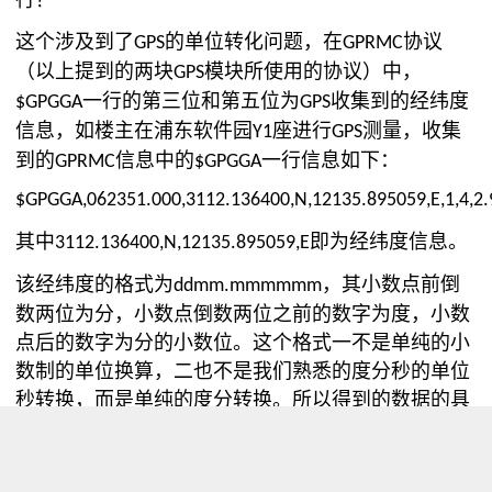
这个涉及到了
的单位转化问题，在
协议
GPS
GPRMC
（以上提到的两块
模块所使用的协议）中，
GPS
一行的第三位和第五位为
收集到的经纬度
$GPGGA
GPS
信息，如楼主在浦东软件园
座进行
测量，收集
Y1
GPS
到的
信息中的
一行信息如下：
GPRMC
$GPGGA
$GPGGA,062351.000,3112.136400,N,12135.895059,E,1,4,2.
其中
即为经纬度信息。
3112.136400,N,12135.895059,E
该经纬度的格式为
，其小数点前倒
ddmm.mmmmmm
数两位为分，小数点倒数两位之前的数字为度，小数
点后的数字为分的小数位。这个格式一不是单纯的小
数制的单位换算，二也不是我们熟悉的度分秒的单位
秒转换，而是单纯的度分转换。所以得到的数据的具
体含义为，当前点的经度为东经
度
分，
121
35.895059
北纬
度
分。了解了这个也就可以理解了为
31
12.136400
什么明明在浦东却定位在闵行了。