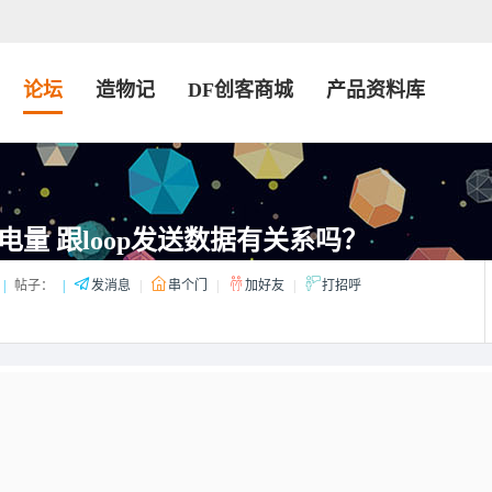
论坛
造物记
DF创客商城
产品资料库
no 耗电量 跟loop发送数据有关系吗？
|
帖子：
|
发消息
|
串个门
|
加好友
|
打招呼