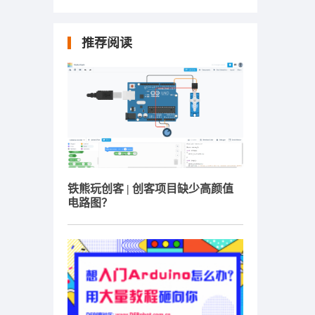
推荐阅读
铁熊玩创客 | 创客项目缺少高颜值
电路图？