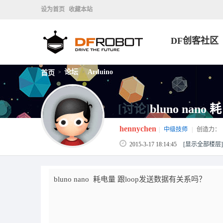
设为首页
收藏本站
DF创客社区
论坛
Arduino
首页
>
>
[讨论]
bluno na
hennychen
|
中级技师
|
创造力：
2015-3-17 18:14:45
[显示全部楼层]
bluno nano 耗电量 跟loop发送数据有关系吗？