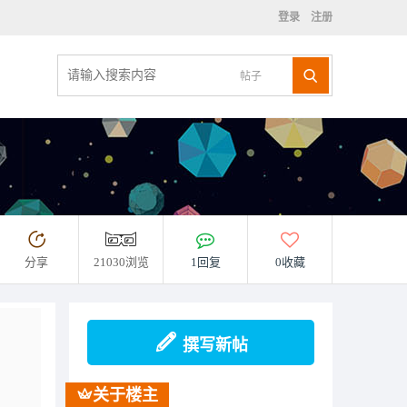
登录
注册
帖子
分享
21030浏览
1回复
0收藏
撰写新帖
关于楼主