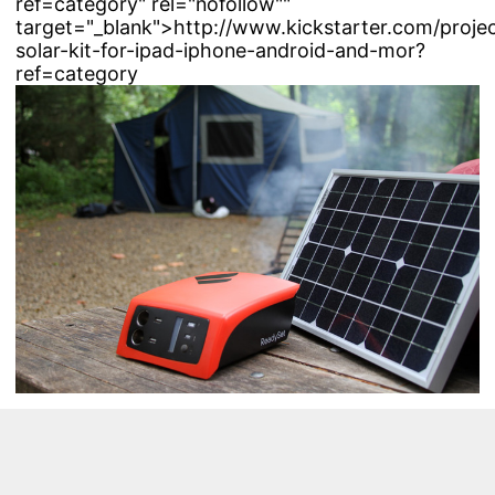
ref=category" rel="nofollow""
target="_blank">http://www.kickstarter.com/projec
solar-kit-for-ipad-iphone-android-and-mor?
ref=category
浏览量 17798
分享
收藏 0