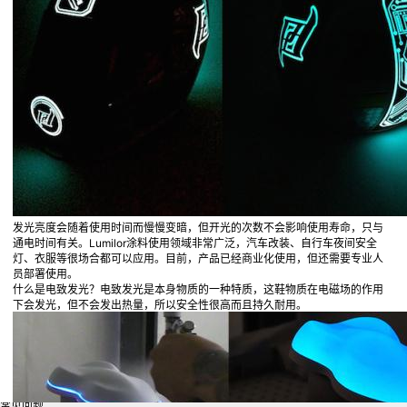
Bilibili
今日头条
发光亮度会随着使用时间而慢慢变暗，但开光的次数不会影响使用寿命，只与
知乎
通电时间有关。Lumilor涂料使用领域非常广泛，汽车改装、自行车夜间安全
灯、衣服等很场合都可以应用。目前，产品已经商业化使用，但还需要专业人
员部署使用。
什么是电致发光？电致发光是本身物质的一种特质，这鞋物质在电磁场的作用
下会发光，但不会发出热量，所以安全性很高而且持久耐用。
官方微博
关于我们
联系我们
成为作者
SiteMap
常见问题