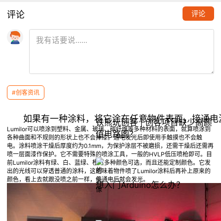
评论
评论
【创客资讯】
视觉科技——LumiLor通电发
光涂料
0
free
2015.03.30
#创客资讯
推荐阅读
铁熊玩创客 | 创客项目缺少高颜
Lumilor可以喷涂到塑料、金属、玻璃、碳纤维等多种材料的表面，就算喷涂到
值电路图？
各种曲面和不规则的形状上也不会掉漆。通电发光后即使用手触摸也不会触
电。涂料喷涂干燥后厚度约为0.1mm，为保护涂层不被磨损，还需干燥后还需再
喷一层面漆作保护。它不需要特殊的喷涂工具，一般的HVLP低压喷枪即可。目
前Lumilor涂料有绿、白、蓝绿、橙灯多种颜色可选，而且还能定制颜色。它发
出的光线可以穿透普通的涂料，这意味着物件喷了Lumilor涂料后再补上原来的
颜色，看上去就跟没喷之前一样，但通电后就会发光。
想入门Arduino怎么办？