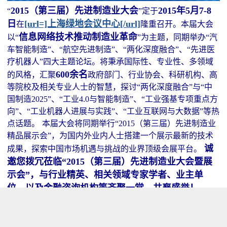
2015（第三届）先进制造业大会
2015年5月7-8
“
”定于
日
[url=]上海绿地会议中心[/url]
在
隆重召开。本届大会
信息网络技术推动制造业革命
以“
”为主题，同期举办“汽
车智能制造”、“航空先进制造”、“两化深度融合”、“先进医
疗机器人”四大主题论坛。将秉承国际性、专业性、多领域
600余名
的风格，汇聚
政府部门、行业协会、科研机构、高
等院校及相关专业人士的智慧，探讨“两化深度融合”与“中
国制造2025”、“工业4.0与智能制造”、“工业强基专项重点方
向”、“工业机器人进展与实践”、“工业互联网与大数据”等热
点话题。
本届大会将同期举行“2015（第三届）先进制造业
精品展示会”，为国内外业内人士搭建一个展示最新的技术
诚
成果，探索中国市场机遇与挑战的业界顶级会展平台。
邀您拨冗莅临“2015（第三届）先进制造业大会暨展
示会”，与行业精英、相关领域专家学者、业主单
位、以及金融咨询机构等齐聚一堂，共襄盛举！
一、会议时间和地点
会议时间：2015年5月7-8日
[url=]上海绿地会议中心[/url]
会议地点：中国·