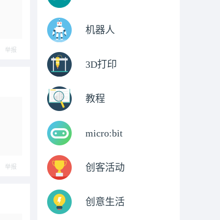
机器人
举报
3D打印
教程
micro:bit
创客活动
举报
创意生活