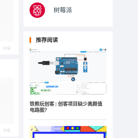
树莓派
推荐阅读
举报
铁熊玩创客 | 创客项目缺少高颜值
电路图？
举报