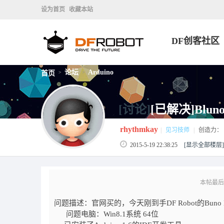
设为首页
收藏本站
DF创客社区
论坛
Arduino
首页
>
>
[讨论]
[已解决]Blun
rhythmkay
|
见习技师
|
创造力：
2015-5-19 22:38:25
[显示全部楼层]
本帖最后由 r
问题描述：官网买的，今天刚到手DF Robot的Buno
问题电脑：Win8.1系统 64位