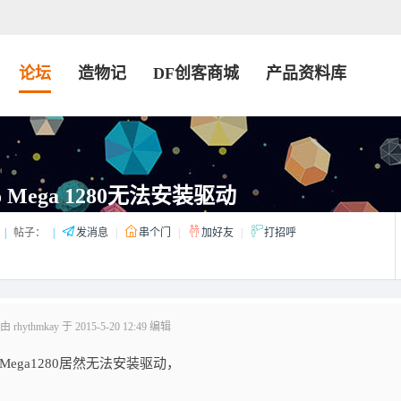
论坛
造物记
DF创客商城
产品资料库
o Mega 1280无法安装驱动
|
帖子：
|
发消息
|
串个门
|
加好友
|
打招呼
hythmkay 于 2015-5-20 12:49 编辑
 Mega1280居然无法安装驱动，