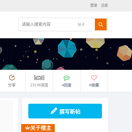
登录
注册
帖子
分享
23139浏览
4回复
0收藏
撰写新帖
关于楼主