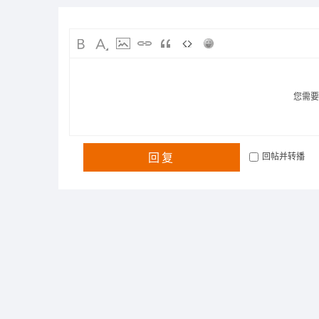
您需
回复
回帖并转播