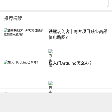
推荐阅读
铁熊玩创客 | 创客项目缺少高颜
值电路图？
想入门Arduino怎么办？
【掌控】mPython编程与教学
软件平台汇总