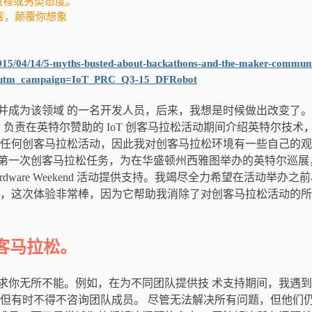
目教程或另类态度。
惊喜，颠覆你想象
s/2015/04/14/5-myths-busted-about-hackathons-and-the-maker-commun
&utm_campaign=IoT_PRC_Q3-15_DFRobot
并成为该领域 的一名开发人员，后来，我想是时候做出改变了。
队，负责在英特尔赞助的 IoT 创客马拉松活动期间介绍英特尔技术
过任何创客马拉松活动，因此我对创客马拉松环境有一些自己的
第一次创客马拉松任务，为在华盛顿州西雅图举办的英特尔巡展
ardware Weekend 活动提供支持。我竭尽全力希望在活动举办之
过，这次体验非常棒，因为它帮助我消除了对创客马拉松活动的
客马拉松。
求你无所不能。例如，在为不同团队提供技 术支持期间，我遇
，但有时不得不咨询团队成员。 尽管无法解决所有问题，但他们