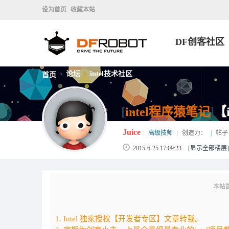
设为首页
收藏本站
DF创客社区
论坛
intel技术社区
首页
>
>
[
intel程序猿笔记
]
【
Juice
|
高级技师
|
创造力：
|
帖子
2015-6-25 17:09:23
[显示全部楼层]
本帖最后
1. Intel 独家授权【开发者专区】文章转载。