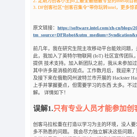
2. 定期为创客小主po上最全最细最专业的intel项
3. DF创客社区“创客召集令”带你玩转intel，更多
原文链接：
https://software.intel.com/zh-cn/blog
tm_source=DFRobot&utm_medium=Syndication
前几年，我在研究生院主攻移动平台能效问题，
此，我加入了英特尔物联网 (IoT) 社区宣传团
提供 技术支持。加入新团队之前，我从未参加
其中许多是消极的观点。工作数月后，我迎来了
及接下来在俄勒冈州波特兰市开展的 Hackster H
上手并掌握要点，但需要学习的东西 太多。不
解。 详情如下！
误解1.
只有专业人员才能参加创
创客马拉松重在打造以学习为主的环境，没人要
多不熟悉的问题。 我会尽力独立解决这些问题