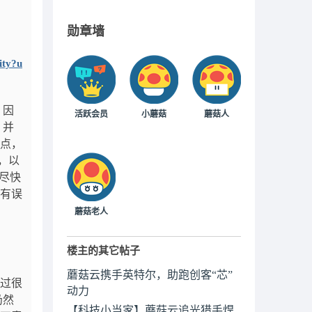
勋章墙
ity?u
 因
活跃会员
小蘑菇
蘑菇人
，并
观点，
，以
前尽快
所有误
蘑菇老人
楼主的其它帖子
蘑菇云携手英特尔，助跑创客“芯”
到过很
动力
仍然
【科技小当家】蘑菇云追光猎手焊