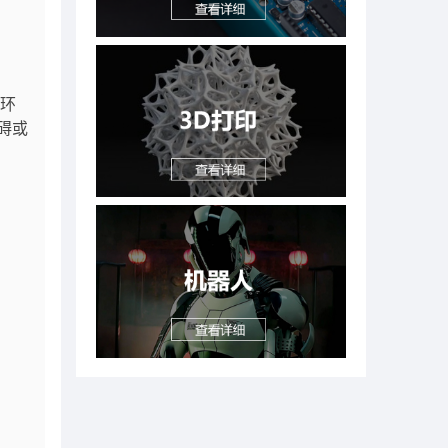
的环
碍或