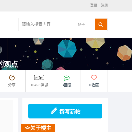
登录
注册
帖子
的观点
分享
10498浏览
3回复
0收藏
撰写新帖
关于楼主