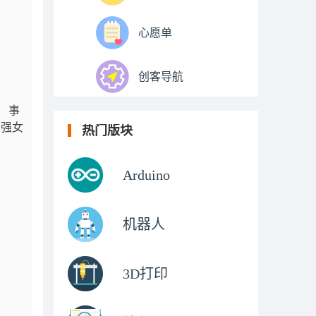
心愿单
创客导航
 事
增强女
热门版块
Arduino
机器人
3D打印