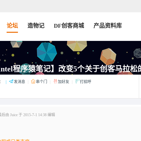
论坛
造物记
DF创客商城
产品资料库
intel程序猿笔记】改变5个关于创客马拉松
：
|
发消息
|
串个门
|
加好友
|
打招呼
由 Juice 于 2015-7-1 14:38 编辑