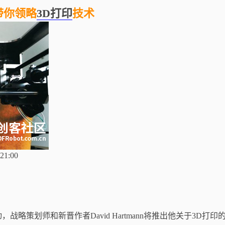
书带你领略
3D打印
技术
1:00
略策划师和新晋作者David Hartmann将推出他关于3D打印