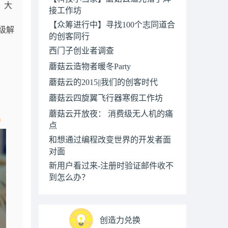
，大
接工作坊
【众筹进行中】寻找100个志同道合
高级解
的创客同行
西门子创业者调查
蘑菇云造物者暖冬Party
蘑菇云的2015||我们的创客时代
蘑菇云四旋翼飞行器寒假工作坊
蘑菇云开放夜： 消费级无人机的痛
）
点
和想通过编程改变世界的开发者面
对面
新用户看过来-注册时验证邮件收不
到怎么办？
创造力兑换