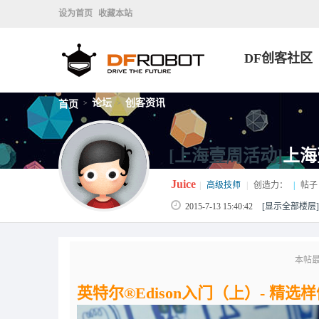
设为首页
收藏本站
DF创客社区
论坛
创客资讯
首页
>
>
[上海壹周活动]
上海壹
Juice
|
高级技师
|
创造力：
|
帖子
2015-7-13 15:40:42
[显示全部楼层]
本帖最后由
英特尔®Edison入门（上）- 精选