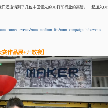
，我们还邀请到了几位中国领先的3D打印行业的高管，一起加入Dav
?utm_source=events&utm_medium=list&utm_campaign=hdxevents
大赛作品展+开放夜】