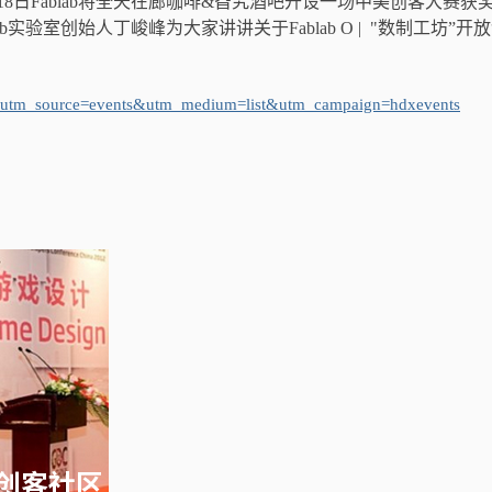
8日Fablab将全天在廊咖啡&旮旯酒吧开设一场中美创客大赛获
实验室创始人丁峻峰为大家讲讲关于Fablab O | "数制工坊”开
?utm_source=events&utm_medium=list&utm_campaign=hdxevents