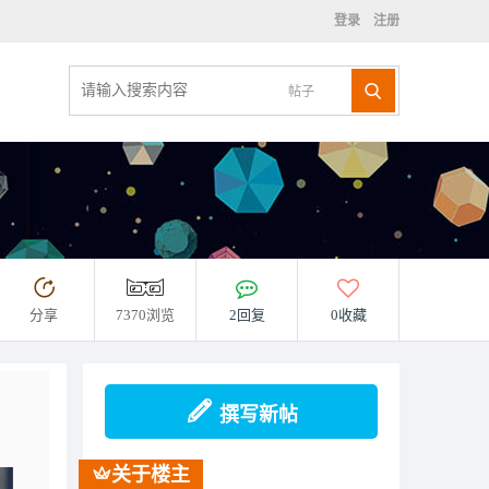
登录
注册
帖子
分享
7370浏览
2回复
0收藏
撰写新帖
关于楼主