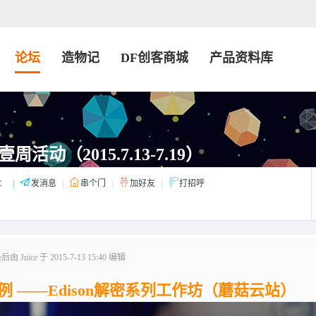
论坛
造物记
DF创客商城
产品资料库
周活动（2015.7.13-7.19）
：
|
发消息
|
串个门
|
加好友
|
打招呼
 Juice 于 2015-7-13 15:40 编辑
样例 ——Edison解密系列工作坊（蘑菇云站）