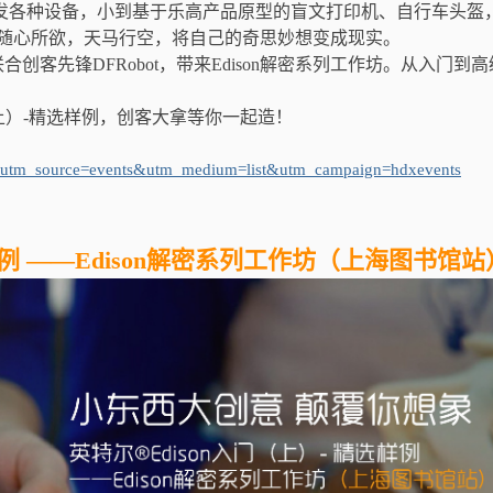
以开发各种设备，小到基于乐高产品原型的盲文打印机、自行车头盔
随心所欲，天马行空，将自己的奇思妙想变成现实。
合创客先锋DFRobot，带来Edison解密系列工作坊。从入门到
n入门（上）-精选样例，创客大拿等你一起造！
?utm_source=events&utm_medium=list&utm_campaign=hdxevents
样例 ——Edison解密系列工作坊（上海图书馆站