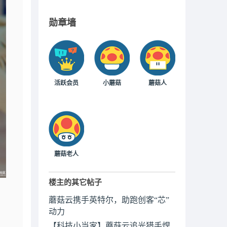
勋章墙
活跃会员
小蘑菇
蘑菇人
蘑菇老人
楼主的其它帖子
蘑菇云携手英特尔，助跑创客“芯”
动力
【科技小当家】蘑菇云追光猎手焊