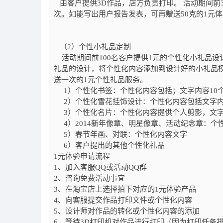
由客户提供
3D
作品，店方负责打印。 活动期间前
次。如能写出用户报告发表，可再赠送
50
克的
1
元体
（
2
）个性小礼品定制
活动期间前
100
名客户提供
1
元的个性化小礼品设
礼品的设计，将个性化内容添加到设计好的小礼品
送一次的
1
元个性礼品服务。
1
）个性化书签：个性化内容包括；文字内容
10
2
）个性化雪花挂饰设计：个性化内容包括文字
3
）个性化名片：个性化内容提供个人剪影，文
4
）
2014
新年像章、明星像章、活动纪念章：个
5
）春节年画、对联：个性化内容文字
6
）客户提出的其他个性化礼品
1
元体验申请流程
1、加入客服
QQ
或活动
QQ
群
2、咨询免费活动事宜
3、在淘宝店上选择拍下对应的
1
元体验产品
4、向客服提交作品打印文件或个性化内容
5、设计师对作品的转化或个性化内容的添加
6、等待
3D
打印机对作品进行打印（因为打印任务