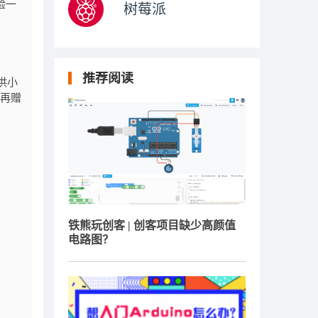
验一
树莓派
推荐阅读
供小
再赠
铁熊玩创客 | 创客项目缺少高颜值
电路图？