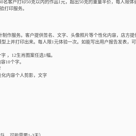
30
名客户打印
50
克以内的作品
1
元，超出
50
克的重量半价，每人限体
验打印服务。
计制作服务。客户提供签名、文字、头像照片等个性化内容，店方提
模型上并打印出来。每人限
1
元体验一次。如能写出用户报告发表，可
个字 ，
12
生肖图案任选
1
幅。
内容
10
个字。
字
性化内容个人剪影，文字
排队，可能需要
1-3
天）