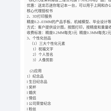
核心代理深圳熔普三维公司旗下
3D
打印机产品，
优惠：送龙芯迷你笔记本一台，可以用于上网和办
核心代理授权书
2
、
3D
打印服务
精度
0.2-.03MM
的产品手板、机械模型、毕业设计
方式：客户提供设计图，按图打印，按精度和重量
收费标准：精度
0.2MM
每克
3
元 精度
0.3MM
每克
2
3
、个性化创品
（
1
）三大个性化元素
1
）祝福文字
2
）个人签名
3
）人像剪影
(2)
应用
1
）纪念品
l 生日纪念品
l 奖杯
l 婚庆
l 情侣
l 公司荣誉纪念
l 粉丝