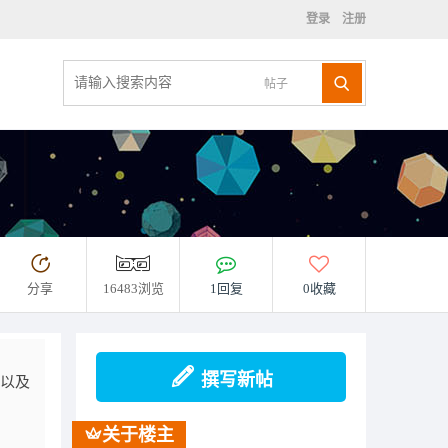
登录
注册
帖子
分享
16483浏览
1回复
0收藏
撰写新帖
以及
关于楼主