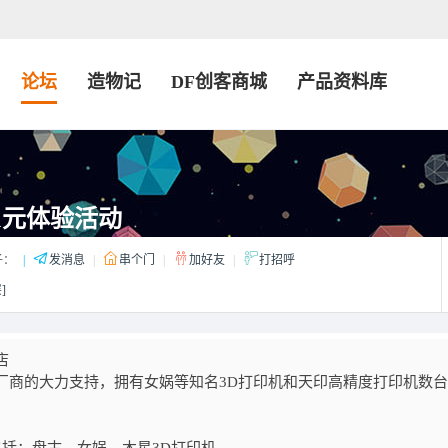
论坛
造物记
DF创客商城
产品资料库
 1元体验活动
子：
|
发消息
|
串个门
|
加好友
|
打招呼
]
店
厂商的大力支持，拥有女娲等知名
3D
打印机和天印高精度打印机数台