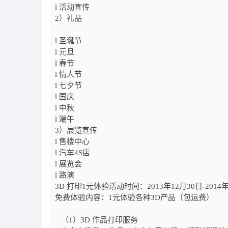
l 活动宣传
2
）礼品
l 圣诞节
l 元旦
l 春节
l 情人节
l 七夕节
l 国庆
l 中秋
l 端午
3
）展览宣传
l 售楼中心
l 汽车
4S
店
l 展览会
l 路演
3D
打印
1
元体验活动时间：
2013
年
12
月
30
日
-2014
免费体验内容：
1
元体验各种
3D
产品（包运费）
（
1
）
3D
作品打印服务