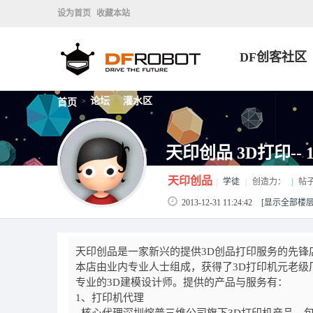
设为首页
收藏本站
DF创客社区
论坛
灌水区
首页
>
>
天印创品 3D打印--
天印创品
|
学徒
|
创造力：
|
帖
2013-12-31 11:24:42
[显示全部楼层
天印创品是一家新兴的提供
3D
创品打印服务的先锋
本店由业内专业人士组成，获得了
3D
打印机元老级
专业的
3D
建模设计师。提供的产品与服务有：
1
、打印机代理