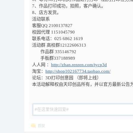
7、作品打印成功，拍照，客户确认。
8、店方发货。
活动联系
客服
QQ 2100137827
校园代理
1151045790
联系电话：
025 6862 1619
活动群 高校群12122606313
作品群 335146792
手板群337188989
人人网 ：
http://zhan.renren.com/tycp3d
淘宝：
http://shop102167734.taobao.com/
论坛：
3D
打印创意园 （即将上线）
本活动解释权由天印创品所有，并以官方最新公告
回复