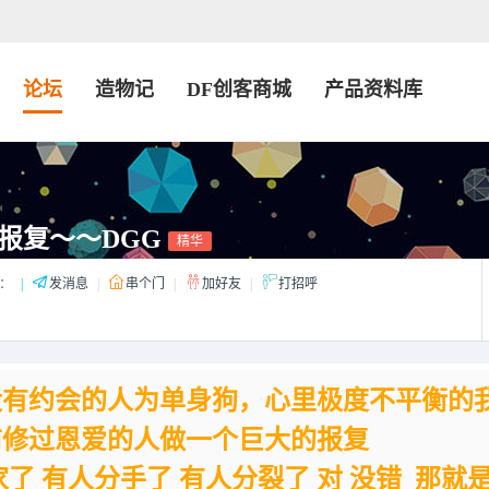
论坛
造物记
DF创客商城
产品资料库
报复～～DGG
精华
：
|
发消息
|
串个门
|
加好友
|
打招呼
没有约会的人为单身狗，心里极度不平衡的
前修过恩爱的人做一
个巨大的报复
了 有人分手了 有人分裂了 对 没错 那就