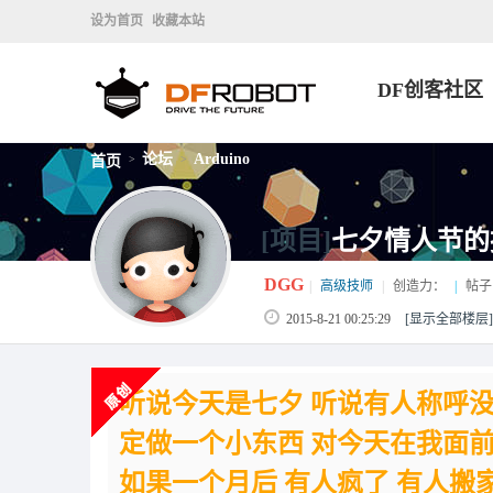
设为首页
收藏本站
DF创客社区
论坛
Arduino
首页
>
>
[项目]
七夕情人节的
DGG
|
高级技师
|
创造力：
|
帖子
2015-8-21 00:25:29
[显示全部楼层]
听说今天是七夕 听说有人称呼
定做一个小东西 对今天在我面
如果一个月后 有人疯了 有人搬家