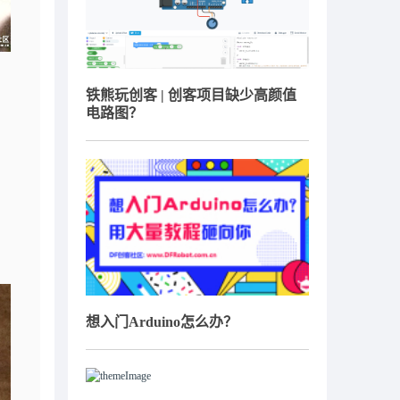
铁熊玩创客 | 创客项目缺少高颜值
电路图？
想入门Arduino怎么办？