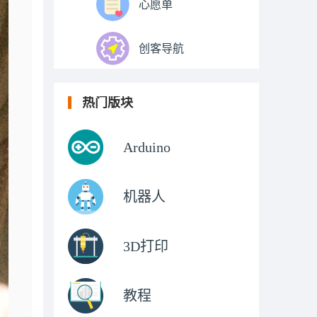
心愿单
创客导航
热门版块
Arduino
机器人
3D打印
教程