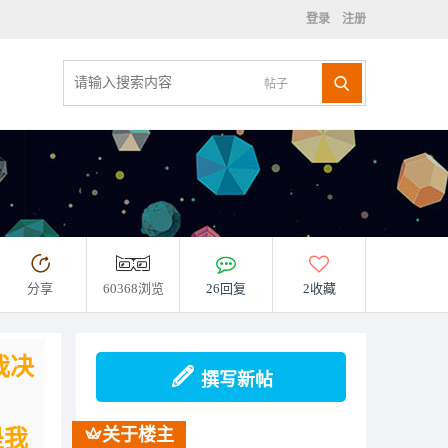
登录
注册
帖子
分享
60368浏览
26回复
2收藏
我决
撰写新帖
关于楼主
是我