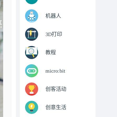
机器人
3D打印
教程
micro:bit
创客活动
创意生活