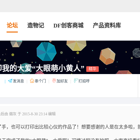
论坛
造物记
DF创客商城
产品资料库
d打印我的大爱“大眼萌小黄人”
精华
：
|
发消息
|
串个门
|
加好友
|
打招呼
由 烟灰 于 2015-8-30 23:14 编辑
了手，也可以打印出比较心仪的作品了！想要感谢的人是在太多啦，