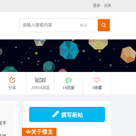
登录
注册
帖子
分享
20954浏览
14回复
3收藏
撰写新帖
就不
关于楼主