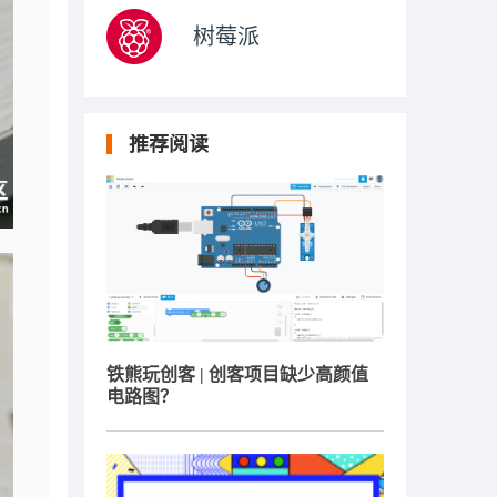
树莓派
推荐阅读
铁熊玩创客 | 创客项目缺少高颜值
电路图？