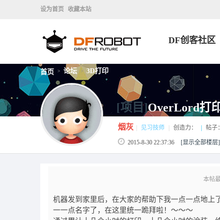
设为首页
收藏本站
DF创客社区
论坛
3D打印
首页
>
>
[项目]
OverLor
烟灰
|
见习技师
|
创造力：
|
帖子
2015-8-30 22:37:36
[显示全部楼层]
本帖最后
机器发到家里后，在大家的帮助下我一点一点地上
一一点名字了，在这里统一跪拜啦！～～～