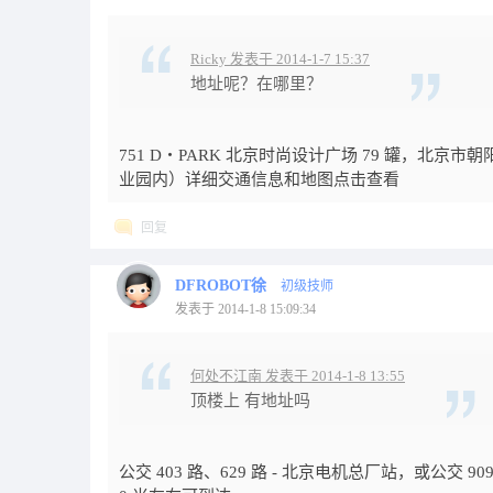
Ricky 发表于 2014-1-7 15:37
地址呢？在哪里？
751 D・PARK 北京时尚设计广场 79 罐，北
业园内）详细交通信息和地图点击查看
回复
DFROBOT徐
初级技师
发表于 2014-1-8 15:09:34
何处不江南 发表于 2014-1-8 13:55
顶楼上 有地址吗
公交 403 路、629 路 - 北京电机总厂站，或公交 909