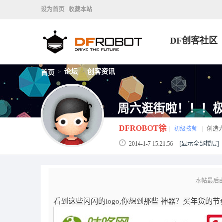
设为首页
收藏本站
DF创客社区
论坛
创客资讯
首页
>
>
周六逛街啦！！！极
DFROBOT徐
|
初级技师
|
创造
2014-1-7 15:21:56
[显示全部楼层]
本帖最后由 D
看到这些闪闪的logo,你想到那些 神器？买年货的