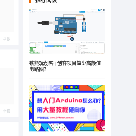
推荐阅读
举报
铁熊玩创客 | 创客项目缺少高颜值
电路图？
举报