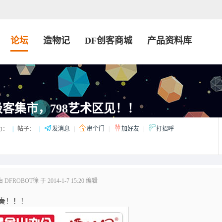
论坛
造物记
DF创客商城
产品资料库
客集市，798艺术区见！！
力：
|
帖子：
|
发消息
|
串个门
|
加好友
|
打招呼
FROBOT徐 于 2014-1-7 15:20 编辑
节奏！！！