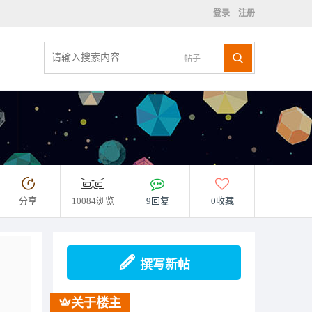
登录
注册
帖子
分享
10084浏览
9回复
0收藏
撰写新帖
关于楼主