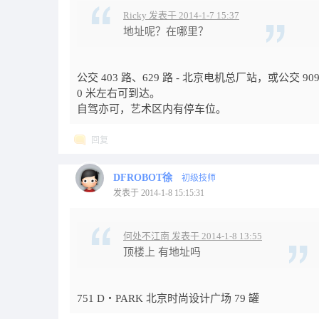
Ricky 发表于 2014-1-7 15:37
地址呢？在哪里？
公交 403 路、629 路 - 北京电机总厂站，或公交 909
0 米左右可到达。
自驾亦可，艺术区内有停车位。
回复
DFROBOT徐
初级技师
发表于 2014-1-8 15:15:31
何处不江南 发表于 2014-1-8 13:55
顶楼上 有地址吗
751 D・PARK 北京时尚设计广场 79 罐