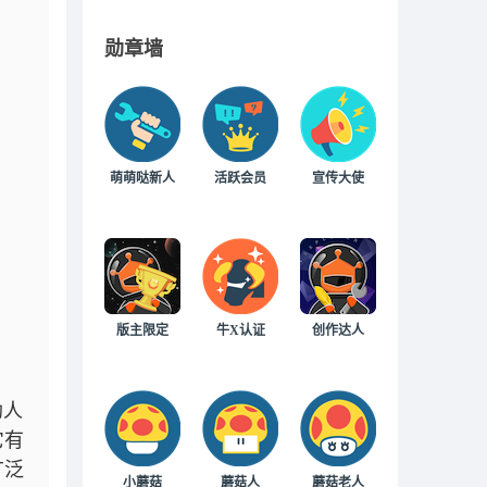
勋章墙
萌萌哒新人
活跃会员
宣传大使
版主限定
牛X认证
创作达人
助人
它有
广泛
小蘑菇
蘑菇人
蘑菇老人