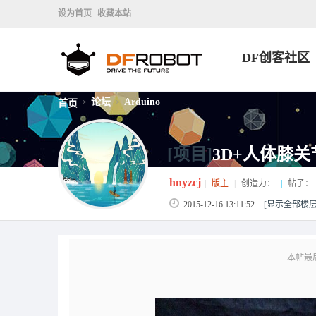
设为首页
收藏本站
DF创客社区
论坛
Arduino
首页
>
>
[项目]
3D+人体膝
hnyzcj
|
版主
|
创造力：
|
帖子：
2015-12-16 13:11:52
[显示全部楼层
本帖最后由 