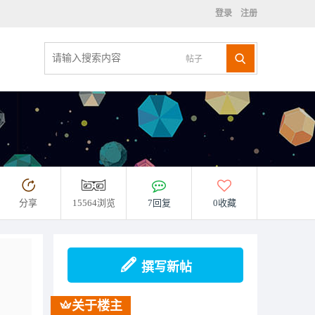
登录
注册
帖子
）
分享
15564浏览
7回复
0收藏
撰写新帖
关于楼主