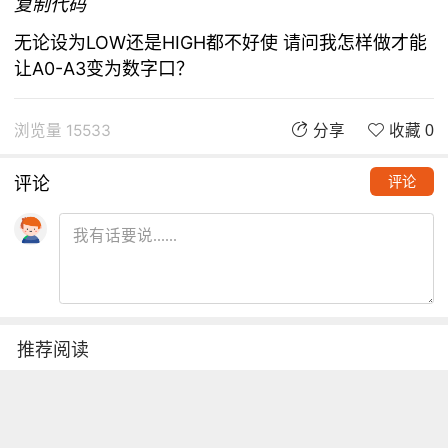
复制代码
无论设为LOW还是HIGH都不好使 请问我怎样做才能
让A0-A3变为数字口？
浏览量 15533
分享
收藏 0
评论
评论
推荐阅读
铁熊玩创客 | 创客项目缺少高颜
值电路图？