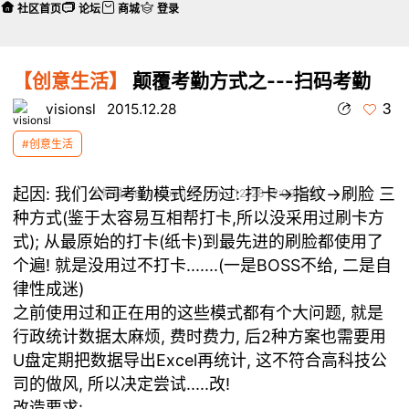
社区首页
论坛
商城
登录
【创意生活】
颠覆考勤方式之---扫码考勤
3
visionsl
2015.12.28
#创意生活
起因:
我们公司考勤模式经历过: 打卡->指纹->刷脸 三
本帖最后由 visionsl 于 2015-12-28 12:09 编辑
种方式(鉴于太容易互相帮打卡,所以没采用过刷卡方
式); 从最原始的打卡(纸卡)到最先进的刷脸都使用了
个遍! 就是没用过不打卡.......(一是BOSS不给, 二是自
律性成迷)
之前使用过和正在用的这些模式都有个大问题, 就是
行政统计数据太麻烦, 费时费力, 后2种方案也需要用
U盘定期把数据导出Excel再统计, 这不符合高科技公
司的做风, 所以决定尝试.....改!
改造要求: