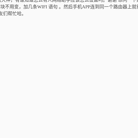
教大神，有谁知道怎么有人网络助手应该怎么设置吗。谢谢 想问一下
模块不用变，加几条WIFI 语句 。然后手机APP连到同一个路由器上就
友们帮忙哈。