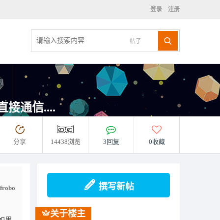
登录
注册
帖子
接通信....
分享
14438浏览
3回复
0收藏
撰写新帖
dfrobo
关于楼主