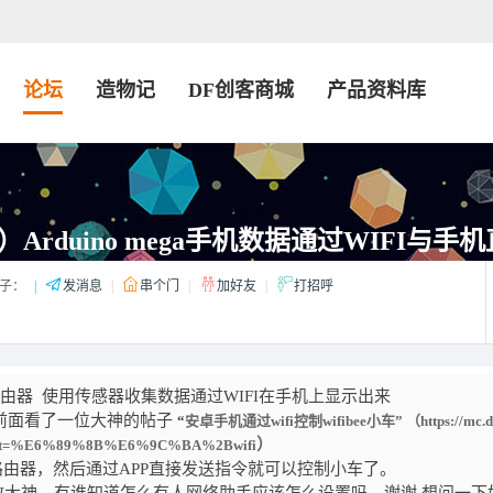
论坛
造物记
DF创客商城
产品资料库
rduino mega手机数据通过WIFI与手机直
子：
|
发消息
|
串个门
|
加好友
|
打招呼
Bee 和路由器 使用传感器收集数据通过WIFI在手机上显示出来
，前面看了一位大神的帖子
“
安卓手机通过wifi控制wifibee小车” （
https://mc.
）
ghlight=%E6%89%8B%E6%9C%BA%2Bwifi
到路由器，然后通过APP直接发送指令就可以控制小车了。