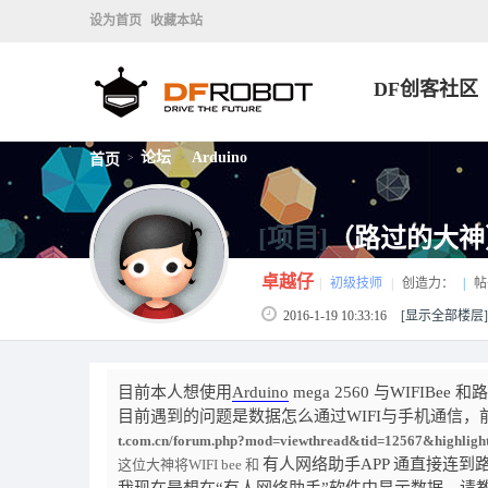
设为首页
收藏本站
DF创客社区
论坛
Arduino
首页
>
>
[项目]
（路过的大神）A
卓越仔
|
初级技师
|
创造力：
|
帖
2016-1-19 10:33:16
[显示全部楼层]
目前本人想使用
Arduino
mega 2560 与WIFI
目前遇到的问题是数据怎么通过WIFI与手机通信
t.com.cn/forum.php?mod=viewthread&tid=12567&hi
有人网络助手APP 通直接连
这位大神将WIFI bee 和