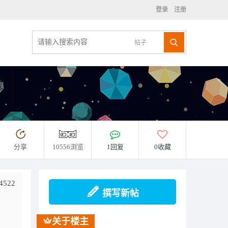
登录
注册
帖子
分享
10556浏览
1回复
0收藏
4522
撰写新帖
关于楼主