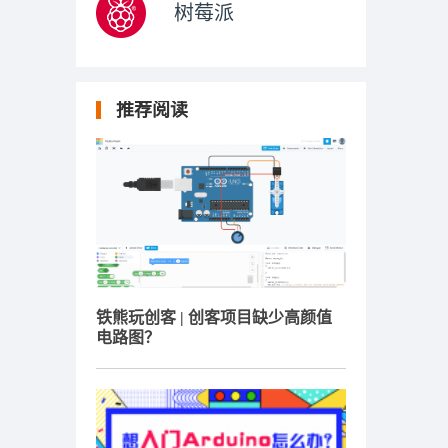
树莓派
推荐阅读
铁熊玩创客 | 创客项目缺少高颜值
电路图？