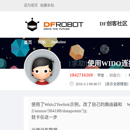
设为首页
收藏本站
DF创客社区
论坛
Arduino
首页
>
>
[求助]
使用WIDO连接Y
1042716169
|
学徒
|
创造力：
|
2016-3-3 09:48:57
[显示全部楼层]
使用了Wido2Yeelink示例，改了自己的路由器和 WidoClient.fast
2/sensor/384188/datapoints"));
就卡在这一步