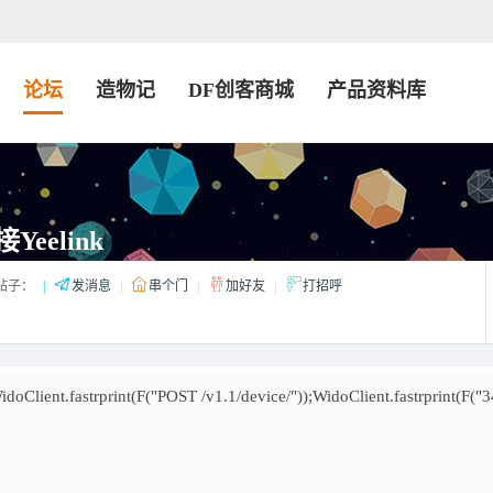
论坛
造物记
DF创客商城
产品资料库
eelink
帖子：
|
发消息
|
串个门
|
加好友
|
打招呼
rprint(F("POST /v1.1/device/"));WidoClient.fastrprint(F("3