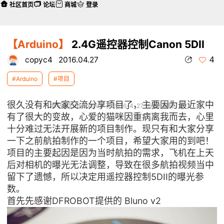
社区首页
论坛
商城
登录
【Arduino】
2.4G遥控器控制Canon 5DII
4
copyc4
2016.04.27
#Arduino
#项目
很久没有和大家交流分享项目了，主要因为最近家中
本帖最后由 copyc4 于 2016-4-27 16:32 编辑
有了很大的变故，心爱的猫咪因重病离我而去，心里
十分难过无法开展新的项目制作。现只有和大家分享
一下之前航拍制作的一个项目，希望大家用的到吧！
项目的主要起因是因为当时航拍的需求，飞机在上天
后对相机的曝光无法调整，导致在很多航拍视频当中
留下了遗憾，所以决定用遥控器控制5DII的曝光参
数。
首先先感谢DFROBOT提供的 Bluno v2