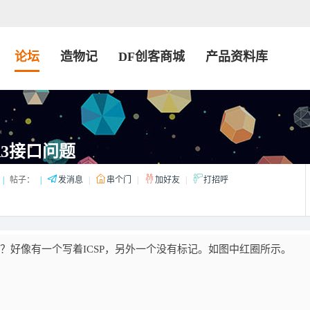
论坛
造物记
DF创客商城
产品资料库
R3接口问题
|
帖子：
|
发消息
|
串个门
|
加好友
|
打招呼
的？好像有一个写着ICSP，另外一个没有标记。如图中红圈所示。