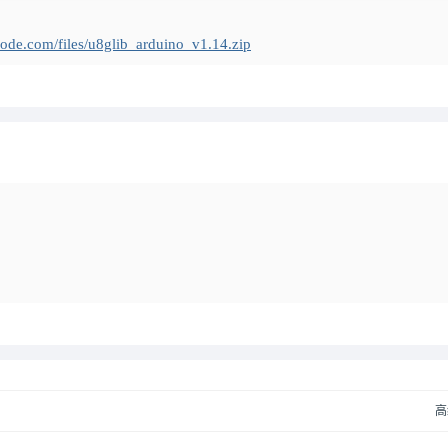
code.com/files/u8glib_arduino_v1.14.zip
高