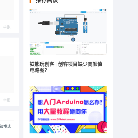
推荐阅读
举报
铁熊玩创客 | 创客项目缺少高颜值
电路图？
举报
级模式