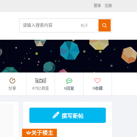
登录
注册
帖子
分享
8782浏览
6回复
0收藏
撰写新帖
关于楼主