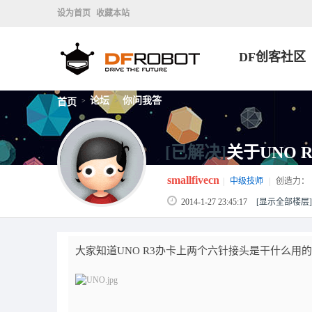
设为首页
收藏本站
DF创客社区
论坛
你问我答
首页
>
>
[已解决]
关于UNO 
smallfivecn
|
中级技师
|
创造力：
2014-1-27 23:45:17
[显示全部楼层]
大家知道UNO R3办卡上两个六针接头是干什么用