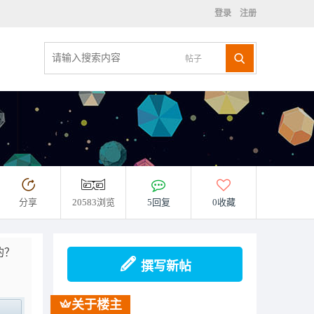
登录
注册
帖子
分享
20583浏览
5回复
0收藏
的？
撰写新帖
关于楼主