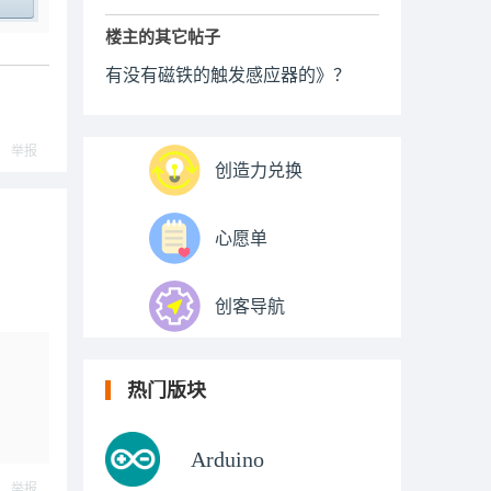
ply
楼主的其它帖子
有没有磁铁的触发感应器的》？
举报
创造力兑换
心愿单
创客导航
热门版块
Arduino
举报