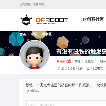
设为首页
收藏本站
DF创客社区
论坛
灌水区
首页
>
>
有没有磁铁的触发
Benny金
|
学徒
|
创造力：
|
帖子
2014-2-3 13:44:16
[显示全部楼层]
想做一个类似寺庙里的扔钱的那个许愿池，一块钱扔
感应器