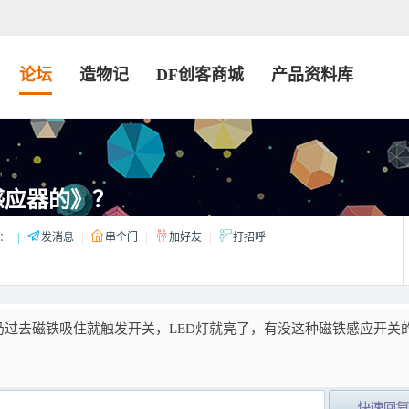
论坛
造物记
DF创客商城
产品资料库
感应器的》？
：
|
发消息
|
串个门
|
加好友
|
打招呼
过去磁铁吸住就触发开关，LED灯就亮了，有没这种磁铁感应开关