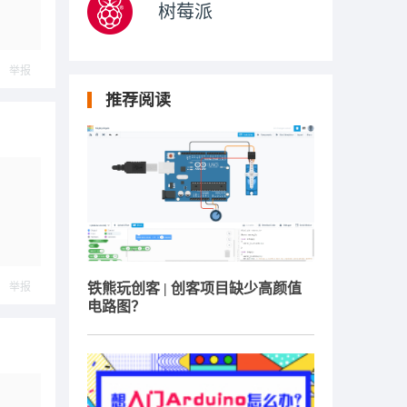
树莓派
举报
推荐阅读
举报
铁熊玩创客 | 创客项目缺少高颜值
电路图？