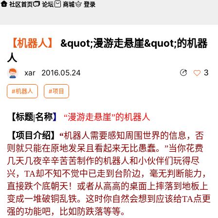
社区首页
论坛
商城
登录
【机器人】
&quot;漫游走悬崖&quot;的机器
人
3
xar
2016.05.24
#机器人
#项目
【标题|名称
】
“漫游走悬崖”的机器人
【项目介绍】
“
机器人需要感知周围世界的信息，否
则就只能在原地发呆且看起来无比愚蠢。”
当你花费
几天几夜辛辛苦苦
制作的机器人和小伙伴们玩得尽
兴，TA却不知不觉中已走到台阶边，毫无判断能力，
直接跌个底朝天！或者从高高的桌面上摔落到地板上
变成一堆破铜乱铁。
这时你自然会想到应该给TA点更
强的功能吧，比如防跌落等等。