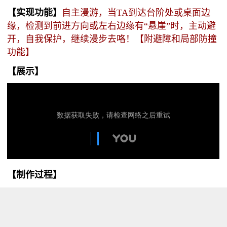
【实现功能】
自主漫游，
当TA到达台阶处或桌面边
缘，检测到前进方向或左右边缘有“悬崖”时，主动避
开，自我保护，继续漫步去咯！【附避障和局部防撞
功能】
【展示】
【制作过程】
Step 1
参照DF商城的移动机器人组装硬件
https://wiki.dfrobot.com.cn/index.php/(SKU:RO