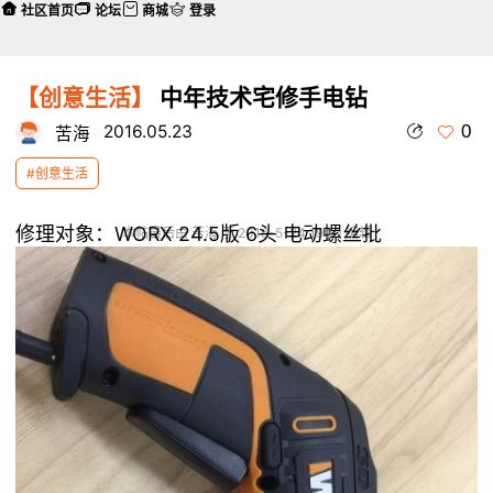
社区首页
论坛
商城
登录
【创意生活】
中年技术宅修手电钻
0
2016.05.23
苦海
#创意生活
修理对象：WORX 24.5版 6头 电动螺丝批
本帖最后由 苦海 于 2016-5-24 19:10 编辑