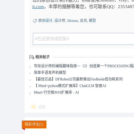
信的原创设计制作能力，熟练使用3dsmax、vray、
ii.com
，丰厚的报酬等着您，也可联系QQ：235348
原创设计
,
设计师
,
3dsmax
,
会员
,
模型
相关帖子
．
写给设计师的编程趣味指南－（2）创造第一个PROCESSING程
．
简单手语发声机模型
．
【最佳芯品】DFRobot公司最新推出FireBeetle低功耗系列
．
【 Mind+python模式扩展库】ChatGLM 智普AI
．
Mind+行空板M10扩展库 - AI
回复
精彩评论(1)