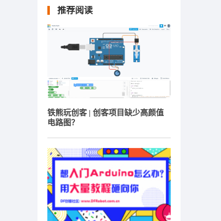
推荐阅读
铁熊玩创客 | 创客项目缺少高颜值
电路图？