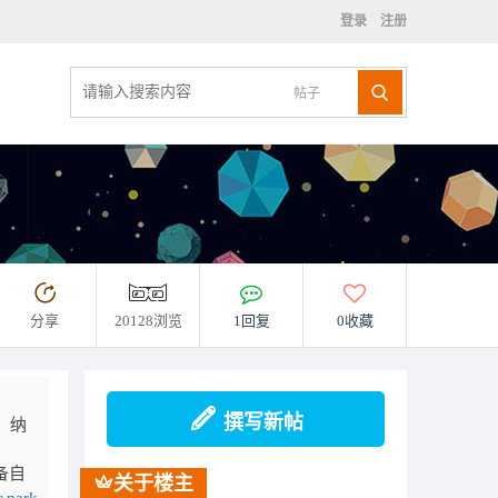
登录
注册
帖子
分享
20128浏览
1回复
0收藏
撰写新帖
。纳
备自
关于楼主