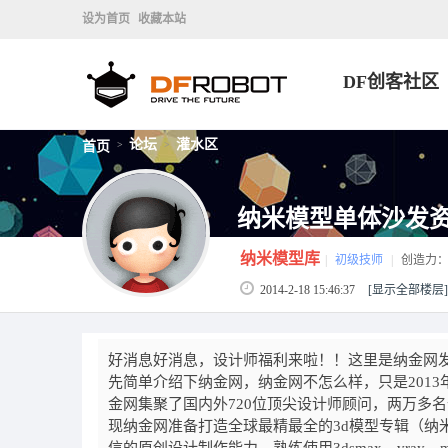
设为首页
收藏本站
DF创客社区
论坛
灌水区
首页
>
>
纳米模型单体沙发资
纳米模型库
|
初级技师
|
创造力
2014-2-18 15:46:37
[显示全部楼层]
好消息好消息，设计师福利来啦！！这里是纳金网
先简单介绍下纳金网，纳金网不怎么样，只是201
金网集聚了国内外720位顶尖设计师顾问，两万多
现纳金网准备打造全球最精最全的3d模型专辑（纳