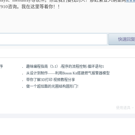
maya、mentalray等软件。你是我们要找的人？那赶紧登入纳金网
www
7910咨询。我在这里等着你！！
post_newre
序
．
趣味编程指南（5-1）-程序的流程控制-循环语句1
．
从设计到制作——利用Boson Kit搭建燃气报警器模型
．
带你了解3D打印 视频教程分享
．
做一个超炫酷的光圈结构圆形门！
使用道具