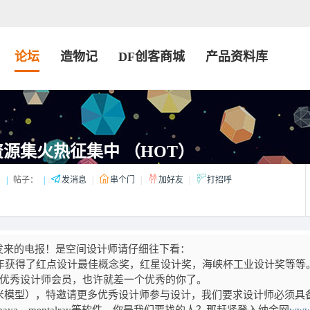
论坛
造物记
DF创客商城
产品资料库
源集火热征集中 （HOT）
：
|
帖子：
|
发消息
|
串个门
|
加好友
|
打招呼
发来的电报！是空间设计师请仔细往下看：
3年获得了红点设计最佳概念奖，红星设计奖，海峡杯工业设计奖等等
名优秀设计师会员，也许就差一个优秀的你了。
米模型），特邀请更多优秀设计师参与设计，我们要求设计师必须具