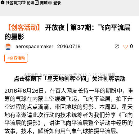
社区首页
论坛
商城
登录
【创客活动】
开放夜 | 第37期：飞向平流层
的摄影
0
aerospacemaker
2016.07.18
#创客活动
本帖最后由 aerospacemaker 于 2016-8-25 15:41 编辑
点击标题下「星天地创客空间」关注创客活动
2016年6月26日，在百人网友长待一年的期盼中，重
筹的气球在内蒙上空缓缓飞起，飞向平流层，拍下升
空过程的点点滴滴，带回地球的剪影。本周四，星天
地有幸邀请此次行动的技术统筹者为我们分享《飞向
平流层的摄影》，讲讲飞向平流层整个活动中经历的
故事，技术，解析如何用气象气球拍摄平流层。