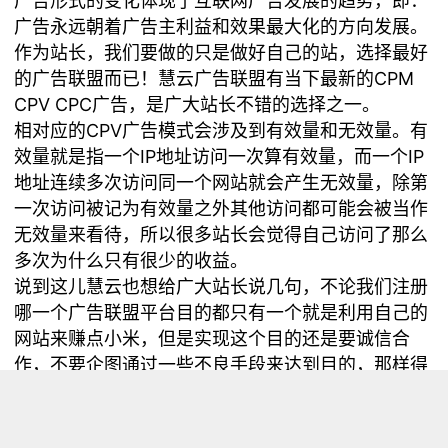
广告形式的变化体现了互联网广告发展的趋势，即：
广告永远朝着广告主利益和效果最大化的方向发展。
作为站长，我们要做的只是做好自己的站，选择最好
的广告联盟而已！慧云广告联盟有当下最新的CPM
CPV CPC广告，是广大站长不错的选择之一。
相对应的CPV广告模式会涉及到有效量和无效量。有
效量就是指一个IP地址访问一次算有效量，而一个IP
地址连续多次访问同一个网站就会产生无效量，除第
一次访问被记为有效量之外其他访问都可能会被当作
无效量来看待，所以很多站长会觉得自己访问了那么
多次为什么只有很少的收益。
说到这儿慧云也想给广大站长说几句，不论我们注册
哪一个广告联盟平台目的都只有一个就是利用自己的
网站来赚点小米，但是实现这个目的还是要诚信合
作，不要企图通过一些不良手段来达到目的，那样得
不偿失，很容易被封号。凡事都需要积累且踏实来
做。只有这样大家才能合作共赢。高佣金日结，满
100元提现。QQ2847103338 387657427