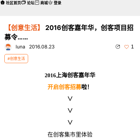
社区首页
论坛
商城
登录
【创意生活】
2016创客嘉年华，创客项目招
募令……
1
luna
2016.08.23
#创意生活
2016上海创客嘉年华
开启创客招募
啦！
∨
∨
∨
在创客集市里体验