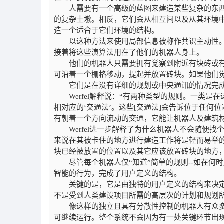
人需要有一个高级的蓝图来建造某些复杂的东
的复杂土墩。相反，它们会从相互间以及从其环境
造一个适合于它们环境的结构。
以这种方法来使用局部信息被称作共识主动性。Ju
接着将这些演算法用在了他们的机器人身上。
他们的机器人只需要拥有觉察到附近有块砖或
可沿着一个栅格移动，提起并放置砖块。如果他们
它们是在没有详细的规划或中央通讯的情况完
Werfel解释说：“有两种类型的规则。一类
相对应的‘交通法’。这些[交通法]会告诉位于任
有朝着一个方向流动的交通，它能让机器人及建筑
Werfel进一步解释了为什么机器人不会随便
来说在其被卡住的地方进行建造工作将是轻而易举
块已经被放置的位置以及其它应该放置砖块的地方
尽管每个机器人仅“知道”简单的规则--如在何
智能的行为，完成了用户定义的结构。
关键的是，它是由独特的用户定义的结构来决
不是受到人类建设项目所需的高层次的计划和规划
像这样的独立且具有分散性控制的机器人有众多的
可继续运行。整个系统不会因为有一处关键环节出现