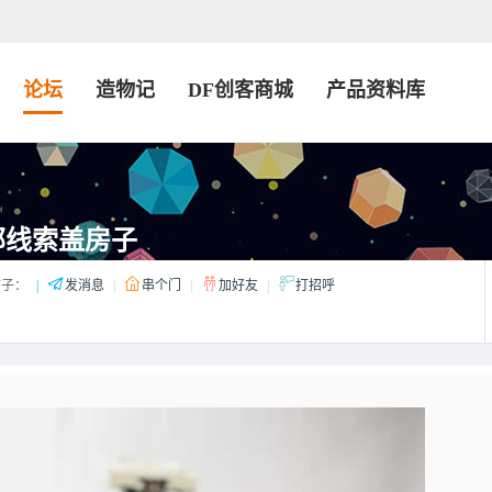
论坛
造物记
DF创客商城
产品资料库
部线索盖房子
子：
|
发消息
|
串个门
|
加好友
|
打招呼