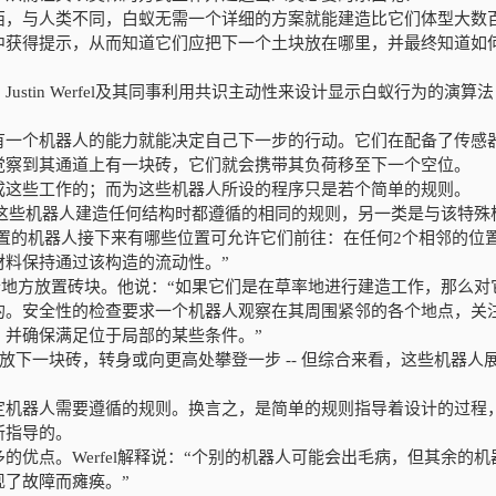
西，与人类不同，白蚁无需一个详细的方案就能建造比它们体型大数
中获得提示，从而知道它们应把下一个土块放在哪里，并最终知道如
stin Werfel及其同事利用共识主动性来设计显示白蚁行为的演算
有一个机器人的能力就能决定自己下一步的行动。它们在配备了传感
觉察到其通道上有一块砖，它们就会携带其负荷移至下一个空位。
成这些工作的；而为这些机器人所设的程序只是若个简单的规则。
是在这些机器人建造任何结构时都遵循的相同的规则，另一类是与该特殊
何位置的机器人接下来有哪些位置可允许它们前往：在任何2个相邻的位
材料保持通过该构造的流动性。”
找个地方放置砖块。他说：“如果它们是在草率地进行建造工作，那么对
的。安全性的检查要求一个机器人观察在其周围紧邻的各个地点，关
，并确保满足位于局部的某些条件。”
时放下一块砖，转身或向更高处攀登一步 -- 但综合来看，这些机器人
定机器人需要遵循的规则。换言之，是简单的规则指导着设计的过程
所指导的。
优点。Werfel解释说：“个别的机器人可能会出毛病，但其余的机
了故障而瘫痪。”