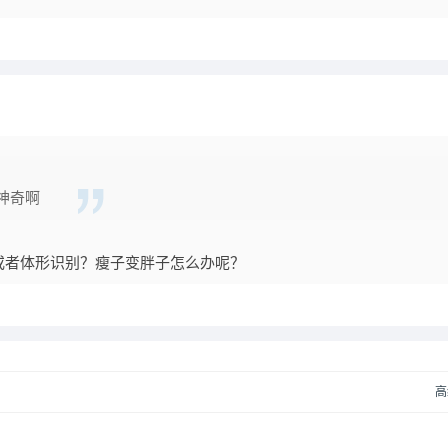
神奇啊
或者体形识别？瘦子变胖子怎么办呢？
高