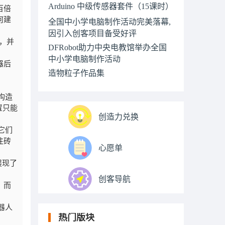
Arduino 中级传感器套件（15课时）
百倍
何建
全国中小学电脑制作活动完美落幕,
因引入创客项目备受好评
法，并
DFRobot助力中央电教馆举办全国
中小学电脑制作活动
器后
造物粒子作品集
构造
置只能
创造力兑换
它们
注砖
心愿单
展现了
创客导航
，而
器人
热门版块