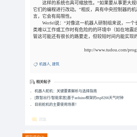
这样的系统也具可缩放性。“如果要从事更大
它们的编程进行改动。”相反，具有中央控制器的
言，它会有局限性。
Werfel说：“对像这一机器人研制组来说，
类难以工作或工作时有危险的的环境中（如在地震
管这可能还有很长的路要走，但较短时间内能实现
http://www.tudou.com/pr
机器人
,
建筑
相关帖子
．
机器人舵机：关键要素解析与选择指南
．
[数智出行/智能家居]基于arduino框架的esp8266天气时钟
．
目前舵机的主要使用场景！
回复