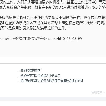
规模的工作，人们只需要增加更多的机器人（甚至在工作进行中）而无
机器人系统会产生瓶颈，就其在有新的机器人进场时能够进行多少的协
一个长远的愿景是构建为人类所用的实体大小规模的建筑，也许它尤其能
后建造庇护场所或在水下或在其它星球上建造栖息场所）被派上用场
的可能是像用沙袋来修建防洪堤这样的工作。”
ograms/view/NX2JTUHXWYw/?resourceId=0_06_02_99
．
舵机的结构构成
．
舵机在不同类型机器人中的应用
．
舵机选型指南：如何为你的项目选择最合适的舵机
使用道具