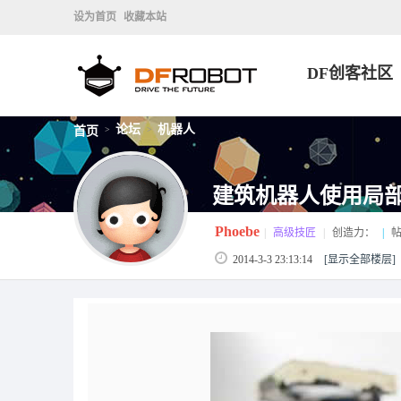
设为首页
收藏本站
DF创客社区
论坛
机器人
首页
>
>
建筑机器人使用局
Phoebe
|
高级技匠
|
创造力：
|
帖
2014-3-3 23:13:14
[显示全部楼层]