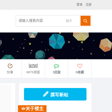
登录
注册
帖子
分享
6870浏览
3回复
0收藏
撰写新帖
关于楼主