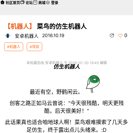
社区首页
论坛
商城
登录
【机器人】
菜鸟的仿生机器人
0
2016.10.19
安卓机器人
#机器人
#项目
本帖最后由 安卓机器人 于 2016-10-20 19:45 编辑
仿生机器人
最近有空，野鹤闲云。
创客之路正如马云曾说：“今天很残酷，明天更残
酷，后天很美好！”
此话果真也适合咱地球人啊！菜鸟艰难摸索了几天多
足仿生，终于露出点儿头绪来。:D