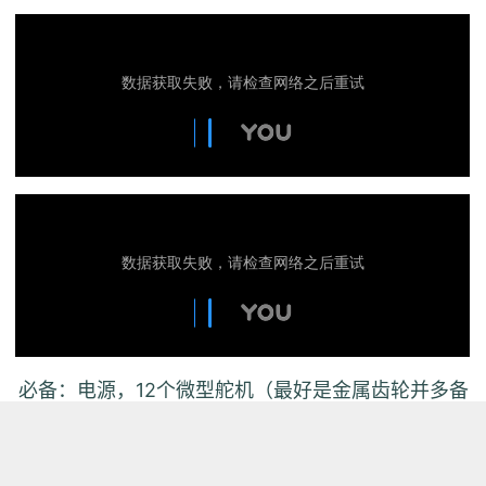
必备：电源，12个微型舵机（最好是金属齿轮并多备
用一两个~），
降压模块（MG90S微型舵机在4.8V工作时最佳~），