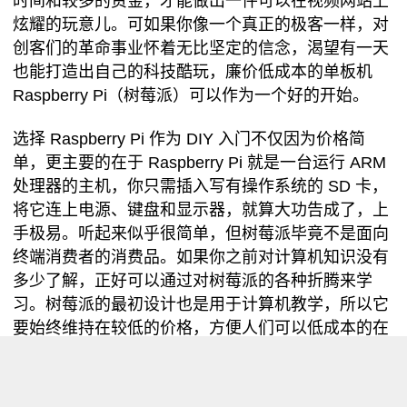
时间和较多的资金，才能做出一件可以在视频网站上
炫耀的玩意儿。可如果你像一个真正的极客一样，对
创客们的革命事业怀着无比坚定的信念，渴望有一天
也能打造出自己的科技酷玩，廉价低成本的单板机
Raspberry Pi（树莓派）可以作为一个好的开始。
选择 Raspberry Pi 作为 DIY 入门不仅因为价格简
单，更主要的在于 Raspberry Pi 就是一台运行 ARM
处理器的主机，你只需插入写有操作系统的 SD 卡，
将它连上电源、键盘和显示器，就算大功告成了，上
手极易。听起来似乎很简单，但树莓派毕竟不是面向
终端消费者的消费品。如果你之前对计算机知识没有
多少了解，正好可以通过对树莓派的各种折腾来学
习。树莓派的最初设计也是用于计算机教学，所以它
要始终维持在较低的价格，方便人们可以低成本的在
上面学习和做实验，而不是去拼性能、赛参数。这一
点也决定了它不是你的日常电脑的替代品。低性能也
保证你可以专注于学习，而不会一边学习一边刷微