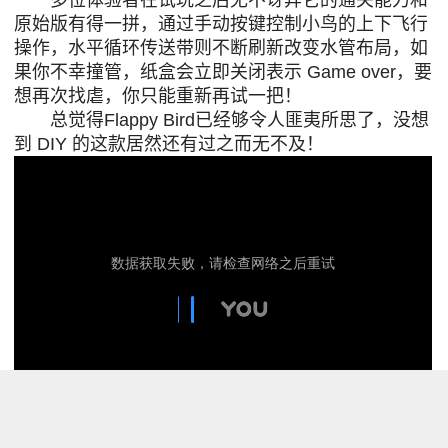
多位体验者在试玩之后无不讶异它的通关能力和
原始版有得一拼，通过手动按键控制小鸟的上下飞行
操作，水平循环传送带则不断刷新改变水管布局，如
果你不幸撞管，纸盒会立即关闭表示 Game over，要
想再次找虐，你只能重新再试一把！
总觉得Flappy Bird已经够令人匪夷所思了，没想
到 DIY 的这款居然还有过之而无不及！
转载<a
href="http://www.eeboard.com/bbs/thread-