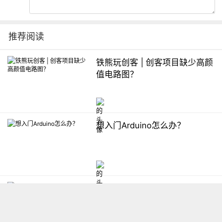
推荐阅读
铁熊玩创客 | 创客项目缺少高颜
值电路图？
想入门Arduino怎么办？
【掌控】mPython编程与教学
软件平台汇总