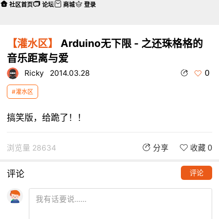
社区首页
论坛
商城
登录
【灌水区】
Arduino无下限 - 之还珠格格的
音乐距离与爱
0
Ricky
2014.03.28
#灌水区
搞笑版，给跪了！！
浏览量 28634
分享
收藏 0
评论
评论