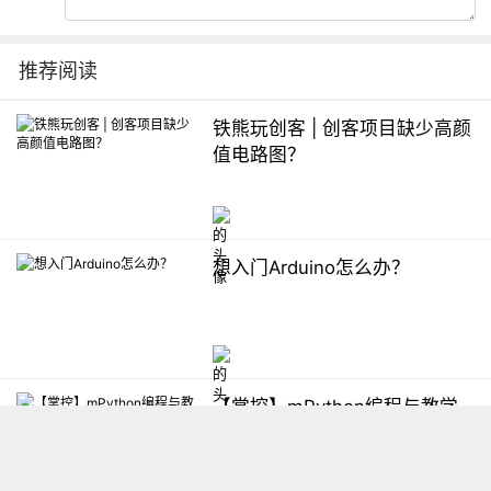
推荐阅读
铁熊玩创客 | 创客项目缺少高颜
值电路图？
想入门Arduino怎么办？
【掌控】mPython编程与教学
软件平台汇总