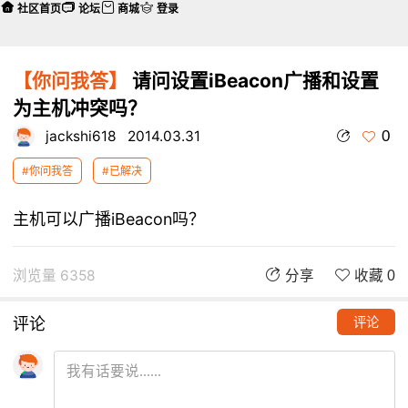
社区首页
论坛
商城
登录
【你问我答】
请问设置iBeacon广播和设置
为主机冲突吗？
0
jackshi618
2014.03.31
#你问我答
#已解决
主机可以广播iBeacon吗？
浏览量 6358
分享
收藏 0
评论
评论