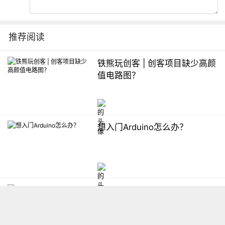
推荐阅读
铁熊玩创客 | 创客项目缺少高颜
值电路图？
想入门Arduino怎么办？
【掌控】mPython编程与教学
软件平台汇总