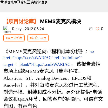
社区首页
论坛
商城
登录
【项目讨论库】
MEMS麦克风模块
0
Ricky
2012.06.24
#项目讨论库
#讨论中项目
《MEMS麦克风逆向工程和成本分析》：
本帖最后由 Ricky 于 2012-6-24 13:52 编辑
<a
href="http://t.cn/zWARfAC" rel="nofollow""
。该报告囊括
target="_blank">http://t.cn/zWARfAC
市场上6款MEMS麦克风（瑞声科技、
Akustica、ST、Analog Devices、EPCOS和
Knowles），并对每款麦克风都进行工艺流程、
制造环境、封装和成本分析。另外还提供“电话
会议和Q&A环节：回答客户的问题”。可谓有文
有图，有声有色