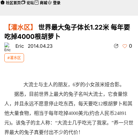
社区首页
论坛
商城
登录
【灌水区】
世界最大兔子体长1.22米 每年要
吃掉4000根胡萝卜
0
Eric
2014.04.23
#灌水区
大流士与主人的朋友，6岁的小女孩米娅合影。
据悉，目前世界上最大的兔子名叫大流士，它食量惊
人，并且永远不愿意停止吃东西，每天要吃12根胡萝卜和其
他大量食物，相当于每年吃掉4000美元(约合人民币24891
元)。该兔子的主人称：“大流士几乎吃光了我家。”养一只世
界最大的兔子真要付出不少的代价！