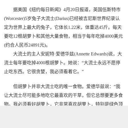
据美国《纽约每日新闻》4月20日报道，英国伍斯特市
(Worcester)5岁兔子大流士(Darius)已经被吉尼斯世界纪录认
定为世界上最大的兔子，它体长1.22米，体重达45斤。每天
要吃12根胡萝卜和其他大量食物，相当于每年吃掉4000美元
(约合人民币24891元)。
大流士的主人安妮特·爱德华兹(Annette Edwards)说，大
流士每年要吃掉4000根胡萝卜。她说：“大流士永远不愿停
止吃东西。它很贪婪，我必须看着它。”
但胡萝卜并非大流士吃的唯一食物。爱德华兹说：“我
让大流士尽可能多地吃它最喜欢的干草，但它总想要更多食
物。我必须看好胡萝卜，它非常喜欢胡萝卜，特别是绿色顶
部。大流士品格很好，因此当它试图偷吃更多食物时，我还
不能生气。大流士几乎吃光了我家。”