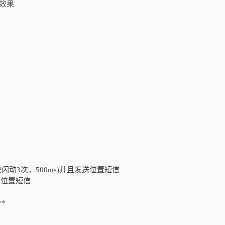
效果
短信(快闪动3次，500ms)并且发送位置短信
发送位置短信
**