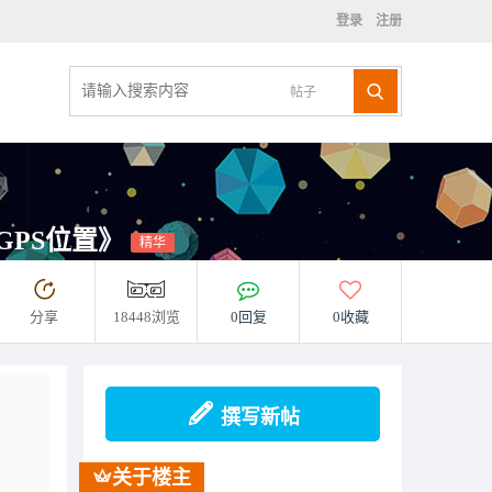
登录
注册
帖子
GPS位置》
精华
分享
18448浏览
0回复
0收藏
撰写新帖
关于楼主