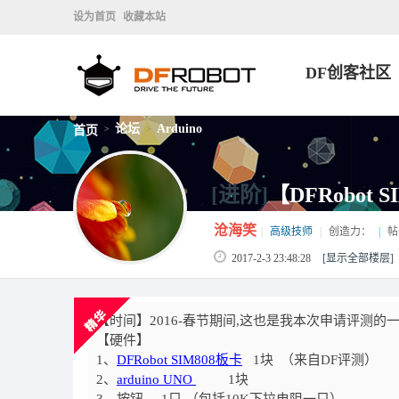
设为首页
收藏本站
DF创客社区
论坛
Arduino
首页
>
>
[进阶]
【DFRobo
沧海笑
|
高级技师
|
创造力：
|
帖
2017-2-3 23:48:28
[显示全部楼层]
【时间】2016-春节期间,这也是我本次申请评测的
【硬件】
1、
DFRobot SIM808板卡
1块 （来自DF评测）
2
、
arduino UNO
1
块