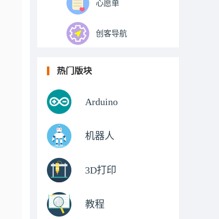
心愿单
创客导航
热门版块
Arduino
机器人
3D打印
教程