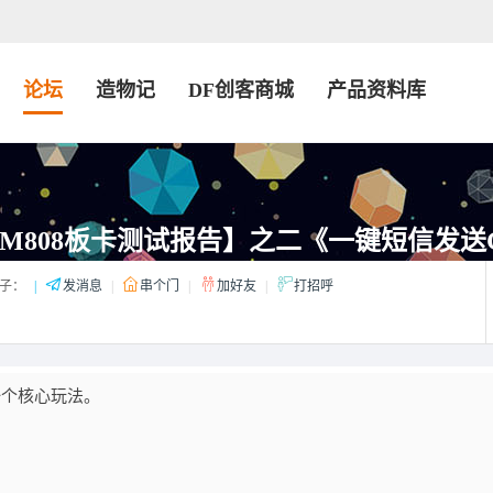
论坛
造物记
DF创客商城
产品资料库
t SIM808板卡测试报告】之二《一键短信发送
子：
|
发消息
|
串个门
|
加好友
|
打招呼
一个核心玩法。