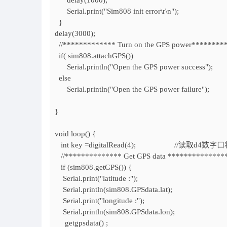
delay(1000);
Serial.print("Sim808 init error\r\n");
}
delay(3000);
//************* Turn on the GPS power********
if( sim808.attachGPS())
Serial.println("Open the GPS power success");
else
Serial.println("Open the GPS power failure");
}
void loop() {
int key =digitalRead(4); //读取d4数字
//************** Get GPS data **************
if (sim808.getGPS()) {
Serial.print("latitude :");
Serial.println(sim808.GPSdata.lat);
Serial.print("longitude :");
Serial.println(sim808.GPSdata.lon);
getgpsdata() ;