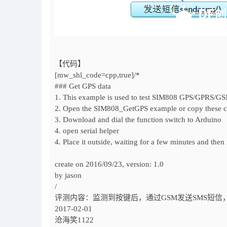
【代码】
[mw_shl_code=cpp,true]/*
### Get GPS data
1. This example is used to test SIM808 GPS/GPRS/GSM
2. Open the SIM808_GetGPS example or copy these co
3. Download and dial the function switch to Arduino
4. open serial helper
4. Place it outside, waiting for a few minutes and then 
create on 2016/09/23, version: 1.0
by jason
/
评测内容：监测到按键后，通过GSM发送SMS短信
2017-02-01
沧海笑1122