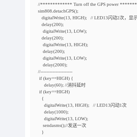
//************* Turn off the GPS power ******
sim808.detachGPS();
digitalWrite(13, HIGH); // LED13闪动2次
delay(200);
digitalWrite(13, LOW);
delay(200);
digitalWrite(13, HIGH);
delay(200);
digitalWrite(13, LOW);
delay(2000);
//---------------------
if (key==HIGH) {
delay(60); //消抖延时
if (key==HIGH)
{
digitalWrite(13, HIGH); // LED13闪动1次
delay(1000);
digitalWrite(13, LOW);
sendasms();//发送一次
}