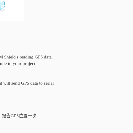
 Shield's reading GPS data.
de to your project
it will send GPS data to serial
，报告GPS位置一次