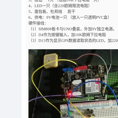
3、按钮 1只 （包括10K下拉电阻一只）
4、LED一只（含220欧姆限流电阻）
5、面包板、杜邦线 若干
6、供电：9V电池一只 （放入一只透明PVC盒）
硬件接线：
（
1
）
SIM808
板卡与
UNO
叠装，外加
9V
独立电源。
（
2
）
D4
作为按键输入，加
10K
欧姆下拉电阻
（
3
）
D13
作为显示
GPS
数据读取状态的
LED
，加
220