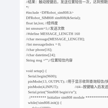
//结果：触动按键后，发送位置短信一次，达到预期
*/
#include <DFRobot_sim808.h>
DFRobot_SIM808 sim808(&Serial);
float lat,lon; //经纬度
int smsnum=1;//发送次数
//#define MESSAGE_LENGTH 160
//char message[MESSAGE_LENGTH];
//int messageIndex = 0;
//char phone[16];
//char datetime[24];
String msg ="";//位置短信内容
void setup() {
Serial.begin(9600);
pinMode(13, OUTPUT); //用于显示收到查询
pinMode(4,INPUT); //d4--按键输入后
Serial.print("Sim808 begin\r\n");
//******** Initialize sim808 module ***********
while(!sim808.init()) {