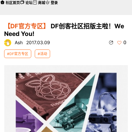
社区首页
论坛
商城
登录
【DF官方专区】
DF创客社区招版主啦！We
Need You!
0
Ash
2017.03.09
#DF官方专区
#活动