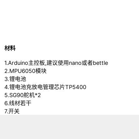
材料
1.Arduino主控板,建议使用nano或者bettle
2.MPU6050模块
3.锂电池
4.锂电池充放电管理芯片TP5400
5.SG90舵机*2
6.线材若干
7.开关
8.妹纸用的发箍
9.白色短绒布
10.粉色绒布