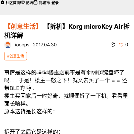
社区首页
论坛
商城
登录
【创意生活】
【拆机】Korg microKey Air拆
机详解
0
iooops
2017.04.30
#创意生活
事情是这样的 = = 楼主之前不是有个MIDI键盘坏了
本帖最后由 iooops 于 2017-4-30 15:11 编辑
吗……于是！楼主一怒之下！就又去买了一个 = = 还
带BLE的 哼。
楼主买回家后一时好奇，就顺便拆了一下机，看看里
面长啥样。
原本这货是长这样的：
拆开了之后它是这样的：