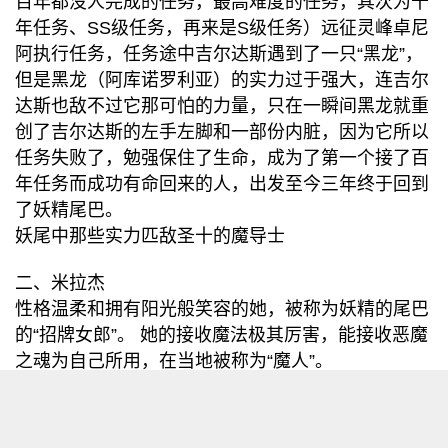
百年都没人完成的任务，最高难度的任务，其次为十
年任务、SS级任务，再来是S级任务）远征灵峰卓尼
阿执行任务，任务途中吉尔达斯遇到了一只“黑龙”，
但是黑龙（阿库诺罗利亚）的实力过于强大，连吉尔
达斯也敌不过它那可怕的力量，只在一瞬间黑龙就重
创了吉尔达斯的左手左脚和一部份内脏，因为它所以
任务失败了，勉强保住了生命，成为了第一个接了百
年任务而成功有命回来的人，出发至今三年终于回到
了妖精尾巴。
妖尾中那些实力匹敌圣十的魔导士
二、米拉杰
性格温柔和拥有阳光般笑容的她，被称为妖精的尾巴
的“招牌女郎”。 她的接收魔法极其厉害，能接收恶魔
之魂为自己所用，在当地被称为“魔人”。
妖尾中那些实力匹敌圣十的魔导士
三、艾尔撒