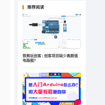
推荐阅读
铁熊玩创客 | 创客项目缺少高颜值
电路图？