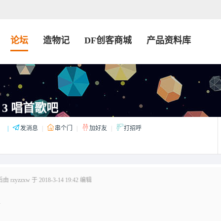
论坛
造物记
DF创客商城
产品资料库
it 3 唱首歌吧
：
|
发消息
|
串个门
|
加好友
|
打招呼
rzyzzxw 于 2018-3-14 19:42 编辑
。