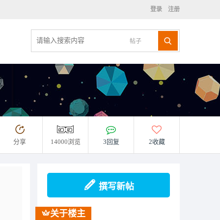
登录
注册
帖子
分享
14000浏览
3回复
2收藏
撰写新帖
关于楼主