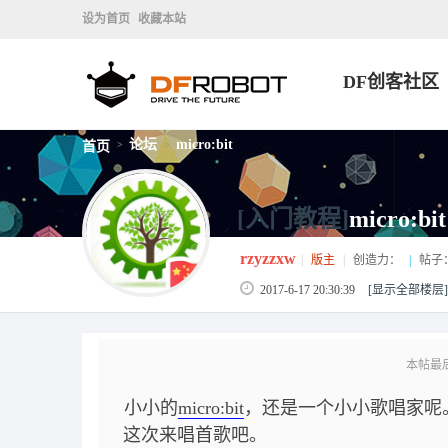
设为首页
收藏本站
DF创客社区
论坛
micro:bit
首页
>
>
[入门教程]
micro:b
rzyzzxw
|
版主
|
创造力：
|
帖子
2017-6-17 20:30:39
[显示全部楼层]
本帖最后由 
小小的
micro:bit
，还是一个小小歌唱家呢
这次来唱首歌吧。