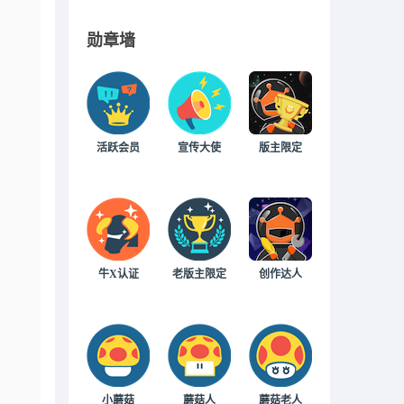
勋章墙
活跃会员
宣传大使
版主限定
牛X认证
老版主限定
创作达人
小蘑菇
蘑菇人
蘑菇老人